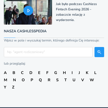
Jak było podczas Cashless
Fintech Evening 2026 -
zobaczcie relację z
wydarzenia.
NASZA CASHLESSPEDIA
Wpisz w pole i wyszukaj termin, którego definicja Cię interesuje:
Szukaj
lub przeglądaj:
A
B
C
D
E
F
G
H
I
J
K
L
M
N
O
P
Q
R
S
T
U
V
W
Y
Z