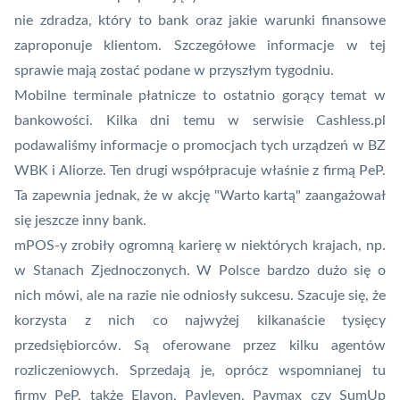
nie zdradza, który to bank oraz jakie warunki finansowe
zaproponuje klientom. Szczegółowe informacje w tej
sprawie mają zostać podane w przyszłym tygodniu.
Mobilne terminale płatnicze to ostatnio gorący temat w
bankowości. Kilka dni temu w serwisie Cashless.pl
podawaliśmy informacje o promocjach tych urządzeń w BZ
WBK i Aliorze. Ten drugi współpracuje właśnie z firmą PeP.
Ta zapewnia jednak, że w akcję "Warto kartą" zaangażował
się jeszcze inny bank.
mPOS-y zrobiły ogromną karierę w niektórych krajach, np.
w Stanach Zjednoczonych. W Polsce bardzo dużo się o
nich mówi, ale na razie nie odniosły sukcesu. Szacuje się, że
korzysta z nich co najwyżej kilkanaście tysięcy
przedsiębiorców. Są oferowane przez kilku agentów
rozliczeniowych. Sprzedają je, oprócz wspomnianej tu
firmy PeP, także Elavon, Payleven, Paymax czy SumUp