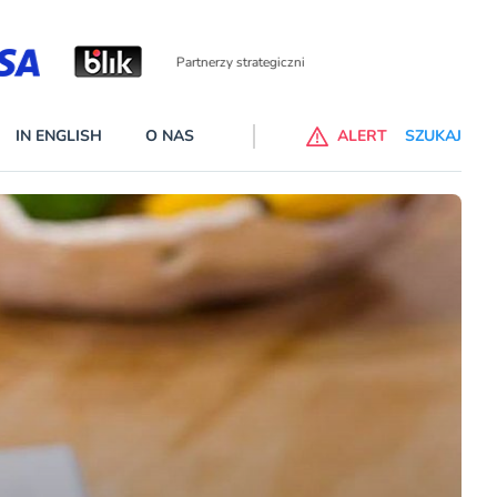
Partnerzy wspierający
IN ENGLISH
O NAS
ALERT
SZUKAJ
p do ChataGPT Go dla klientów Revoluta. Nowy benefit we
nach
lanach – Standard i Plus – z usługi będzie można korzsytać za
y miesiące