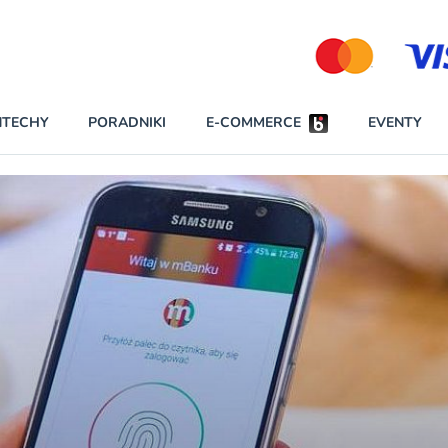
Partnerzy strategiczni
NTECHY
PORADNIKI
E-COMMERCE
EVENTY
BEZPIECZEŃSTWO
NAJCZĘŚCIEJ CZYTANE
Darmowy dostę
INNI NAPISALI
wszystkich pla
KONTA
W najniższych p
darmo przez trz
PRAWO
Czytaj więcej
RAPORTY SPECJALNE