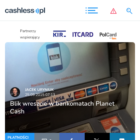
Partnerzy
Partnerzy
wspierający
wspierający
JACEK URYNIUK
25.09.2015 07:13
Blik wreszcie w bankomatach Planet
Cash
PŁATNOŚCI