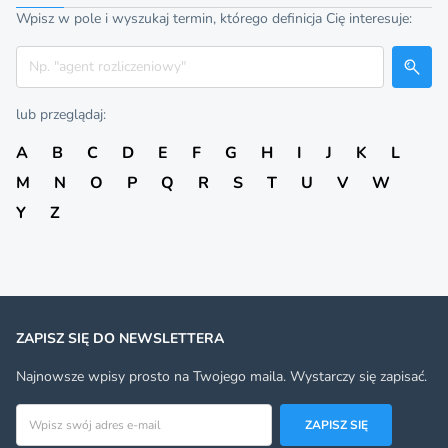
Wpisz w pole i wyszukaj termin, którego definicja Cię interesuje:
Szukaj
lub przeglądaj:
A
B
C
D
E
F
G
H
I
J
K
L
M
N
O
P
Q
R
S
T
U
V
W
Y
Z
ZAPISZ SIĘ DO NEWSLETTERA
Najnowsze wpisy prosto na Twojego maila. Wystarczy się zapisać.
Adres email
ZAPISZ SIĘ