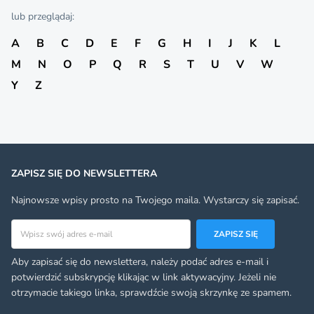
lub przeglądaj:
A
B
C
D
E
F
G
H
I
J
K
L
M
N
O
P
Q
R
S
T
U
V
W
Y
Z
ZAPISZ SIĘ DO NEWSLETTERA
Najnowsze wpisy prosto na Twojego maila. Wystarczy się zapisać.
Adres email
ZAPISZ SIĘ
Aby zapisać się do newslettera, należy podać adres e-mail i
potwierdzić subskrypcję klikając w link aktywacyjny. Jeżeli nie
otrzymacie takiego linka, sprawdźcie swoją skrzynkę ze spamem.