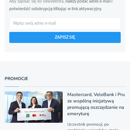
Aby zapisać się do newslettera,
należy podać adres e-mail i
potwierdzić subskrypcję klikając w link aktywacyjny.
Szukaj
ZAPISZ SIĘ
PROMOCJE
Mastercard, VeloBank i Pru
ze wspólną inicjatywą
promującą oszczędzanie na
emeryturę
Uczestnik promocji, po