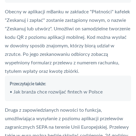
Obecny w aplikacji mBanku w zakładce "Płatności" kafelek
"Zeskanuj i zapłać" zostanie zastąpiony nowym, o nazwie
"Zeskanuj lub utwórz". Umożliwi on samodzielne tworzenie
kodu QR z poziomu
aplikacji
mobilnej. Kod można wysłać
w dowolny sposób znajomym, którzy biorą udział w
zrzutce. Po jego zeskanowaniu odbiorcy zobaczą
wypełniony formularz przelewu z numerem rachunku,
tytułem wpłaty oraz kwotę zbiórki.
Przeczytajcie także:
Jak branża chce rozwijać fintech w Polsce
•
Druga z zapowiedzianych nowości to funkcja,
umożliwiająca wysyłanie z poziomu aplikacji przelewów
zagranicznych
SEPA
na terenie Unii Europejskiej. Przelewy
takie w euro można będzie składać codziennie, 24 godziny