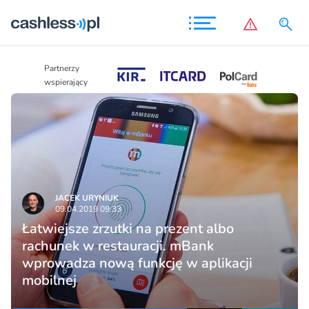
Partnerzy
Partnerzy
wspierający
wspierający
JACEK URYNIUK
09.04.2019 09:33
Łatwiejsze zrzutki na prezent albo
rachunek w restauracji. mBank
wprowadza nową funkcję w aplikacji
mobilnej