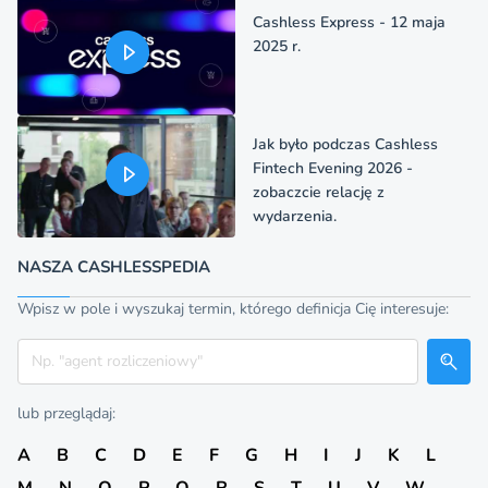
Cashless Express - 12 maja
2025 r.
Jak było podczas Cashless
Fintech Evening 2026 -
zobaczcie relację z
wydarzenia.
NASZA CASHLESSPEDIA
Wpisz w pole i wyszukaj termin, którego definicja Cię interesuje:
Szukaj
lub przeglądaj:
A
B
C
D
E
F
G
H
I
J
K
L
M
N
O
P
Q
R
S
T
U
V
W