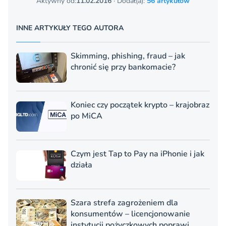
Aktywny od:
11.02.2016
· Dodał(a):
56 artykułów
INNE ARTYKUŁY TEGO AUTORA
Skimming, phishing, fraud – jak
chronić się przy bankomacie?
Koniec czy początek krypto – krajobraz
po MiCA
Czym jest Tap to Pay na iPhonie i jak
działa
Szara strefa zagrożeniem dla
konsumentów – licencjonowanie
instytucji pożyczkowych poprawi