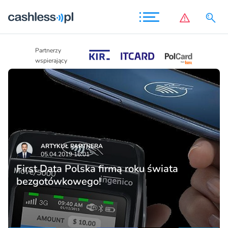
Partnerzy
Partnerzy
wspierający
wspierający
ARTYKUŁ PARTNERA
05.04.2019 16:01
First Data Polska firmą roku świata
bezgotówkowego!