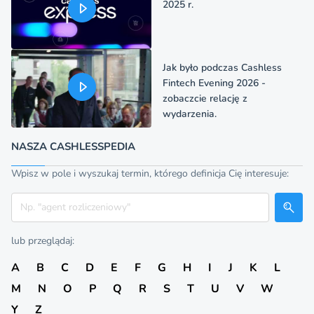
2025 r.
Jak było podczas Cashless
Fintech Evening 2026 -
zobaczcie relację z
wydarzenia.
NASZA CASHLESSPEDIA
Wpisz w pole i wyszukaj termin, którego definicja Cię interesuje:
Szukaj
lub przeglądaj:
A
B
C
D
E
F
G
H
I
J
K
L
M
N
O
P
Q
R
S
T
U
V
W
Y
Z