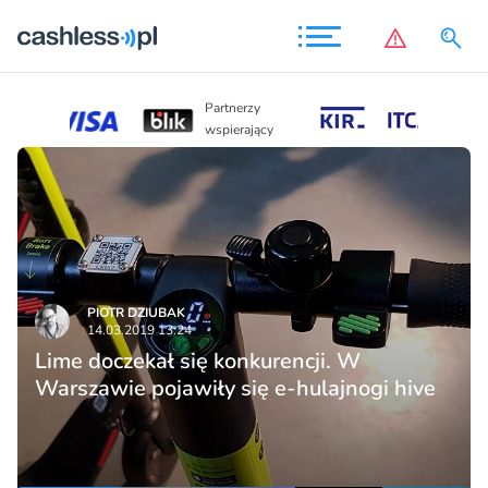
Partnerzy
Partnerzy
wspierający
wspierający
PIOTR DZIUBAK
14.03.2019 13:24
Lime doczekał się konkurencji. W
Warszawie pojawiły się e-hulajnogi hive