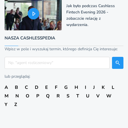
Jak było podczas Cashless
Fintech Evening 2026 -
zobaczcie relację z
wydarzenia.
NASZA CASHLESSPEDIA
Wpisz w pole i wyszukaj termin, którego definicja Cię interesuje:
Szukaj
lub przeglądaj:
A
B
C
D
E
F
G
H
I
J
K
L
M
N
O
P
Q
R
S
T
U
V
W
Y
Z