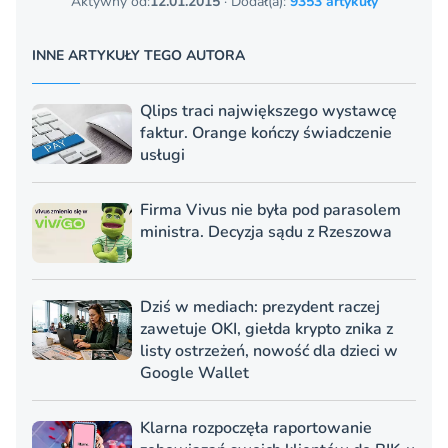
Aktywny od:
12.01.2015
· Dodał(a):
9353 artykuły
INNE ARTYKUŁY TEGO AUTORA
Qlips traci największego wystawcę
faktur. Orange kończy świadczenie
usługi
Firma Vivus nie była pod parasolem
ministra. Decyzja sądu z Rzeszowa
Dziś w mediach: prezydent raczej
zawetuje OKI, giełda krypto znika z
listy ostrzeżeń, nowość dla dzieci w
Google Wallet
Klarna rozpoczęła raportowanie