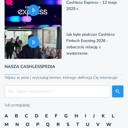
Cashless Express - 12 maja
2025 r.
Jak było podczas Cashless
Fintech Evening 2026 -
zobaczcie relację z
wydarzenia.
NASZA CASHLESSPEDIA
Wpisz w pole i wyszukaj termin, którego definicja Cię interesuje:
Szukaj
lub przeglądaj:
A
B
C
D
E
F
G
H
I
J
K
L
M
N
O
P
Q
R
S
T
U
V
W