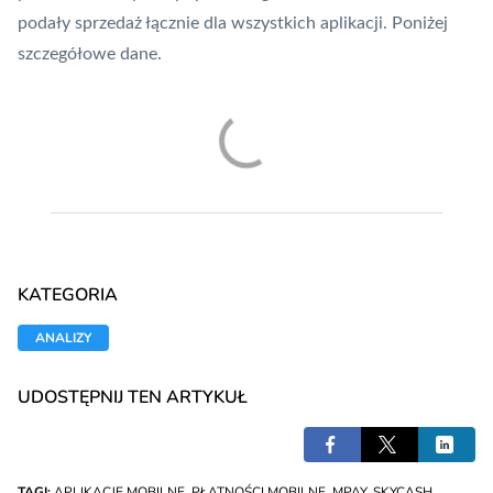
podały sprzedaż łącznie dla wszystkich aplikacji. Poniżej
szczegółowe dane.
KATEGORIA
ANALIZY
UDOSTĘPNIJ TEN ARTYKUŁ
TAGI:
APLIKACJE MOBILNE
,
PŁATNOŚCI MOBILNE
,
MPAY
,
SKYCASH