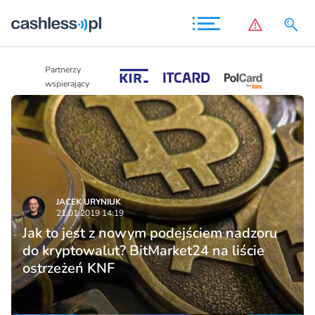
Partnerzy
Partnerzy
wspierający
wspierający
JACEK URYNIUK
21.01.2019 14:19
Jak to jest z nowym podejściem nadzoru
do kryptowalut? BitMarket24 na liście
ostrzeżeń KNF