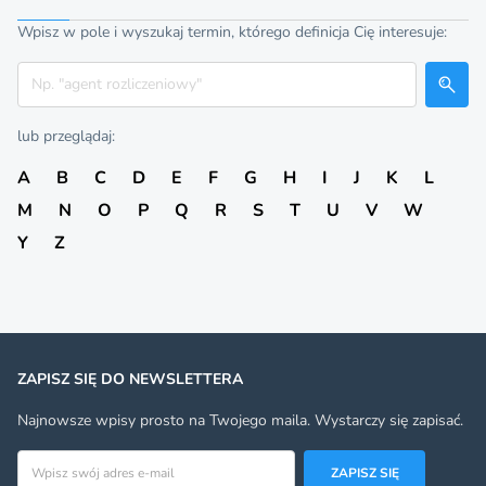
Wpisz w pole i wyszukaj termin, którego definicja Cię interesuje:
Szukaj
lub przeglądaj:
A
B
C
D
E
F
G
H
I
J
K
L
M
N
O
P
Q
R
S
T
U
V
W
Y
Z
ZAPISZ SIĘ DO NEWSLETTERA
Najnowsze wpisy prosto na Twojego maila. Wystarczy się zapisać.
Adres email
ZAPISZ SIĘ