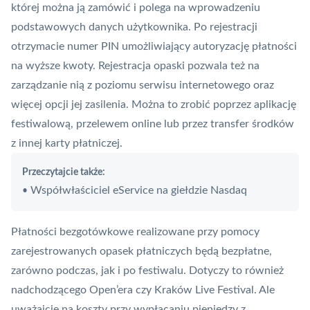
której można ją zamówić i polega na wprowadzeniu
podstawowych danych użytkownika. Po rejestracji
otrzymacie numer
PIN
umożliwiający autoryzację płatności
na wyższe kwoty. Rejestracja opaski pozwala też na
zarządzanie nią z poziomu serwisu internetowego oraz
więcej opcji jej zasilenia. Można to zrobić poprzez aplikację
festiwalową, przelewem online lub przez transfer środków
z innej
karty
płatniczej.
Przeczytajcie także:
Współwłaściciel eService na giełdzie Nasdaq
•
Płatności bezgotówkowe realizowane przy pomocy
zarejestrowanych opasek płatniczych będą bezpłatne,
zarówno podczas, jak i po festiwalu. Dotyczy to również
nadchodzącego Open’era czy Kraków Live Festival. Ale
uważajcie na koszty przy wypłacaniu pieniędzy z