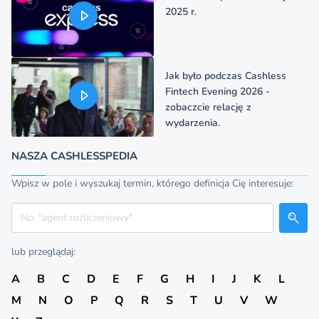
2025 r.
Jak było podczas Cashless
Fintech Evening 2026 -
zobaczcie relację z
wydarzenia.
NASZA CASHLESSPEDIA
Wpisz w pole i wyszukaj termin, którego definicja Cię interesuje:
Szukaj
lub przeglądaj:
A
B
C
D
E
F
G
H
I
J
K
L
M
N
O
P
Q
R
S
T
U
V
W