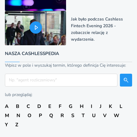
Jak było podczas Cashless
Fintech Evening 2026 -
zobaczcie relację z
wydarzenia.
NASZA CASHLESSPEDIA
Wpisz w pole i wyszukaj termin, którego definicja Cię interesuje:
Szukaj
lub przeglądaj:
A
B
C
D
E
F
G
H
I
J
K
L
M
N
O
P
Q
R
S
T
U
V
W
Y
Z