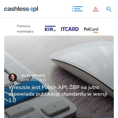
Partnerzy
Partnerzy
wspierający
wspierający
JACEK URYNIUK
23.04.2018 16:01
Wreszcie jest Polish API. ZBP na jutro
zapowiada publikację standardu w wersji
1.0