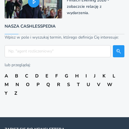
Fintech Evening 2026 -
zobaczcie relację z
wydarzenia.
NASZA CASHLESSPEDIA
Wpisz w pole i wyszukaj termin, którego definicja Cię interesuje:
Szukaj
lub przeglądaj:
A
B
C
D
E
F
G
H
I
J
K
L
M
N
O
P
Q
R
S
T
U
V
W
Y
Z