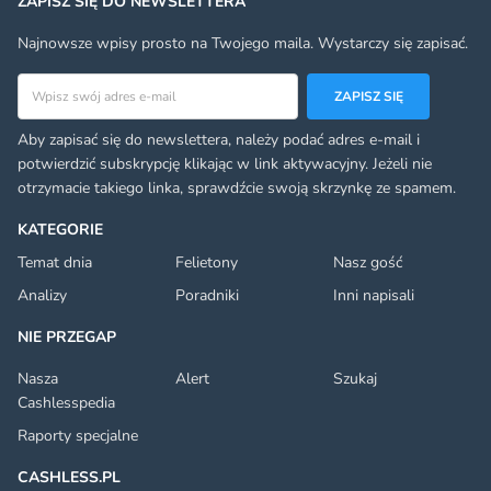
ZAPISZ SIĘ DO NEWSLETTERA
Najnowsze wpisy prosto na Twojego maila. Wystarczy się zapisać.
Adres email
ZAPISZ SIĘ
Aby zapisać się do newslettera, należy podać adres e-mail i
potwierdzić subskrypcję klikając w link aktywacyjny. Jeżeli nie
otrzymacie takiego linka, sprawdźcie swoją skrzynkę ze spamem.
KATEGORIE
Temat dnia
Felietony
Nasz gość
Analizy
Poradniki
Inni napisali
NIE PRZEGAP
Nasza
Alert
Szukaj
Cashlesspedia
Raporty specjalne
CASHLESS.PL