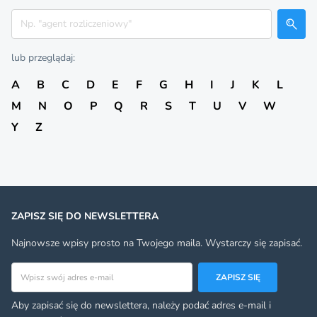
Szukaj
lub przeglądaj:
A
B
C
D
E
F
G
H
I
J
K
L
M
N
O
P
Q
R
S
T
U
V
W
Y
Z
ZAPISZ SIĘ DO NEWSLETTERA
Najnowsze wpisy prosto na Twojego maila. Wystarczy się zapisać.
Adres email
ZAPISZ SIĘ
Aby zapisać się do newslettera, należy podać adres e-mail i