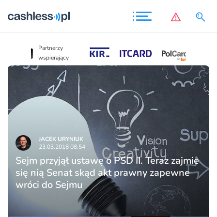
Partnerzy
Partnerzy
wspierający
wspierający
JACEK URYNIUK
23.03.2018 08:54
Sejm przyjął ustawę o PSD II. Teraz zajmie
się nią Senat skąd akt prawny zapewne
wróci do Sejmu