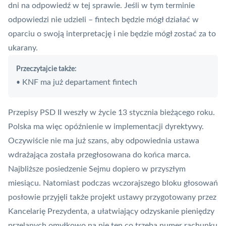
dni na odpowiedź w tej sprawie. Jeśli w tym terminie
odpowiedzi nie udzieli –
fintech
będzie mógł działać w
oparciu o swoją interpretację i nie będzie mógł zostać za to
ukarany.
Przeczytajcie także:
KNF ma już departament fintech
•
Przepisy
PSD II
weszły w życie 13 stycznia bieżącego roku.
Polska ma więc opóźnienie w implementacji dyrektywy.
Oczywiście nie ma już szans, aby odpowiednia ustawa
wdrażająca została przegłosowana do końca marca.
Najbliższe posiedzenie Sejmu dopiero w przyszłym
miesiącu. Natomiast podczas wczorajszego bloku głosowań
posłowie przyjęli także projekt ustawy przygotowany przez
Kancelarię Prezydenta, a ułatwiający odzyskanie pieniędzy
przelanych omyłkowo na nie ten co trzeba numer rachunku