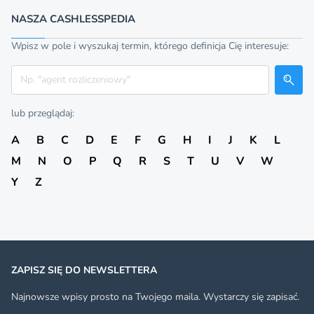
NASZA CASHLESSPEDIA
Wpisz w pole i wyszukaj termin, którego definicja Cię interesuje:
Szukaj
lub przeglądaj:
A
B
C
D
E
F
G
H
I
J
K
L
M
N
O
P
Q
R
S
T
U
V
W
Y
Z
ZAPISZ SIĘ DO NEWSLETTERA
Najnowsze wpisy prosto na Twojego maila. Wystarczy się zapisać.