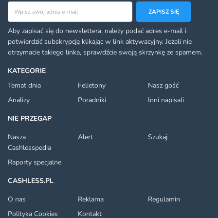
Adres email
ZAPISZ SIĘ
Aby zapisać się do newslettera, należy podać adres e-mail i
potwierdzić subskrypcję klikając w link aktywacyjny. Jeżeli nie
otrzymacie takiego linka, sprawdźcie swoją skrzynkę ze spamem.
KATEGORIE
Temat dnia
Felietony
Nasz gość
Analizy
Poradniki
Inni napisali
NIE PRZEGAP
Nasza
Alert
Szukaj
Cashlesspedia
Raporty specjalne
CASHLESS.PL
O nas
Reklama
Regulamin
Polityka Cookies
Kontakt