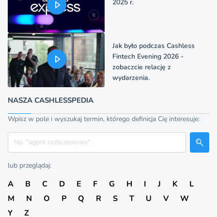
2025 r.
Jak było podczas Cashless
Fintech Evening 2026 -
zobaczcie relację z
wydarzenia.
NASZA CASHLESSPEDIA
Wpisz w pole i wyszukaj termin, którego definicja Cię interesuje:
Szukaj
lub przeglądaj:
A
B
C
D
E
F
G
H
I
J
K
L
M
N
O
P
Q
R
S
T
U
V
W
Y
Z