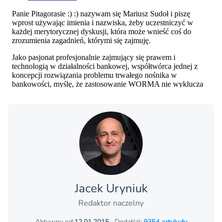
Jacek Uryniuk
Redaktor naczelny
Aktywny od:
12.01.2015
· Dodał(a):
9354 artykuły