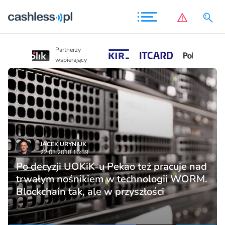
Partnerzy
Partnerzy
wspierający
wspierający
JACEK URYNIUK
22.03.2018 16:39
Po decyzji UOKiK-u Pekao też pracuje nad
trwałym nośnikiem w technologii WORM.
Blockchain tak, ale w przyszłości