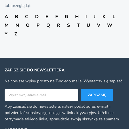
lub przeglądaj:
A
B
C
D
E
F
G
H
I
J
K
L
M
N
O
P
Q
R
S
T
U
V
W
Y
Z
ZAPISZ SIĘ DO NEWSLETTERA
Najnowsze wpisy prosto na Twojego maila. Wystarczy się zapisać.
Adres email
ZAPISZ SIĘ
Aby zapisać się do newslettera, należy podać adres e-mail i
potwierdzić subskrypcję klikając w link aktywacyjny. Jeżeli nie
otrzymacie takiego linka, sprawdźcie swoją skrzynkę ze spamem.