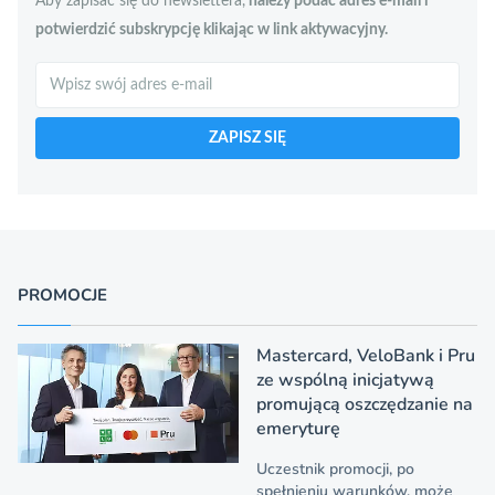
Aby zapisać się do newslettera,
należy podać adres e-mail i
potwierdzić subskrypcję klikając w link aktywacyjny.
Szukaj
ZAPISZ SIĘ
PROMOCJE
Mastercard, VeloBank i Pru
ze wspólną inicjatywą
promującą oszczędzanie na
emeryturę
Uczestnik promocji, po
spełnieniu warunków, może