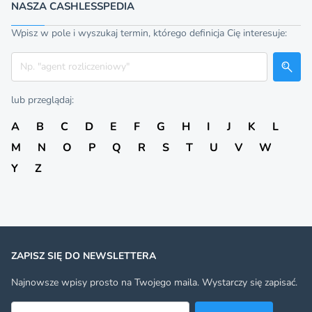
NASZA CASHLESSPEDIA
Wpisz w pole i wyszukaj termin, którego definicja Cię interesuje:
Szukaj
lub przeglądaj:
A
B
C
D
E
F
G
H
I
J
K
L
M
N
O
P
Q
R
S
T
U
V
W
Y
Z
ZAPISZ SIĘ DO NEWSLETTERA
Najnowsze wpisy prosto na Twojego maila. Wystarczy się zapisać.
Adres email