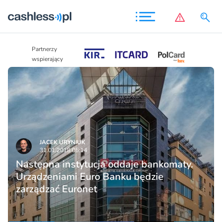
Partnerzy
Partnerzy
wspierający
wspierający
JACEK URYNIUK
31.01.2018 05:14
Następna instytucja oddaje bankomaty.
Urządzeniami Euro Banku będzie
zarządzać Euronet