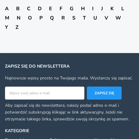
A
B
C
D
E
F
G
H
I
J
K
L
M
N
O
P
Q
R
S
T
U
V
W
Y
Z
ZAPISZ SIĘ DO NEWSLETTERA
Najnowsze wpisy prosto na Twojego maila. Wystarczy się zapisać.
Adres email
ZAPISZ SIĘ
Aby zapisać się do newslettera, należy podać adres e-mail i
potwierdzić subskrypcję klikając w link aktywacyjny. Jeżeli nie
otrzymacie takiego linka, sprawdźcie swoją skrzynkę ze spamem.
KATEGORIE