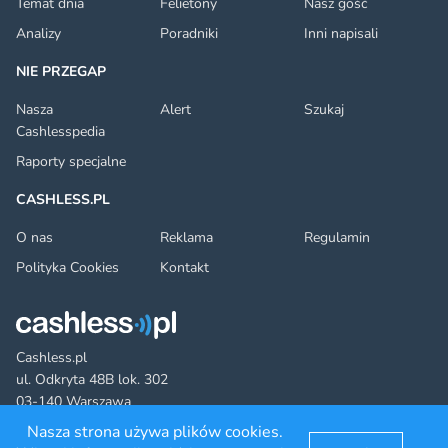
Temat dnia
Felietony
Nasz gość
Analizy
Poradniki
Inni napisali
NIE PRZEGAP
Nasza
Alert
Szukaj
Cashlesspedia
Raporty specjalne
CASHLESS.PL
O nas
Reklama
Regulamin
Polityka Cookies
Kontakt
Cashless.pl
ul. Odkryta 48B lok. 302
03-140 Warszawa
Nasza strona używa plików cookies.