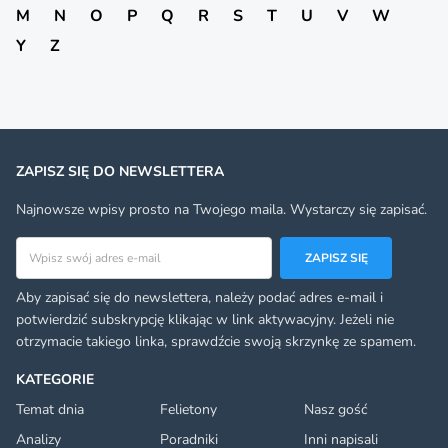
M
N
O
P
Q
R
S
T
U
V
W
Y
Z
ZAPISZ SIĘ DO NEWSLETTERA
Najnowsze wpisy prosto na Twojego maila. Wystarczy się zapisać.
Adres email
ZAPISZ SIĘ
Aby zapisać się do newslettera, należy podać adres e-mail i
potwierdzić subskrypcję klikając w link aktywacyjny. Jeżeli nie
otrzymacie takiego linka, sprawdźcie swoją skrzynkę ze spamem.
KATEGORIE
Temat dnia
Felietony
Nasz gość
Analizy
Poradniki
Inni napisali