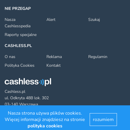
NIE PRZEGAP
Nasza
Alert
Szukaj
Cashlesspedia
Raporty specjalne
CASHLESS.PL
O nas
Reklama
Regulamin
Polityka Cookies
Kontakt
Cashless.pl
ul. Odkryta 48B lok. 302
03-140 Warszawa
Nasza strona używa plików cookies.
Więcej informacji znajdziesz na stronie
rozumiem
Facebook
Twitter
YouTube
LinkedIn
RSS
©2022 cashless.pl. All rights reserved.
polityka cookies