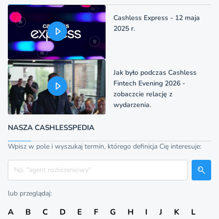
Cashless Express - 12 maja
2025 r.
Jak było podczas Cashless
Fintech Evening 2026 -
zobaczcie relację z
wydarzenia.
NASZA CASHLESSPEDIA
Wpisz w pole i wyszukaj termin, którego definicja Cię interesuje:
Szukaj
lub przeglądaj:
A
B
C
D
E
F
G
H
I
J
K
L