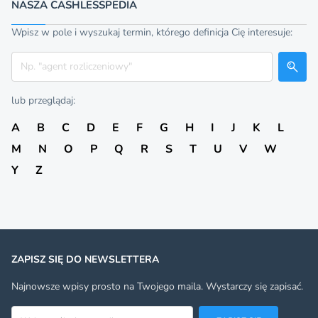
NASZA CASHLESSPEDIA
Wpisz w pole i wyszukaj termin, którego definicja Cię interesuje:
Szukaj
lub przeglądaj:
A
B
C
D
E
F
G
H
I
J
K
L
M
N
O
P
Q
R
S
T
U
V
W
Y
Z
ZAPISZ SIĘ DO NEWSLETTERA
Najnowsze wpisy prosto na Twojego maila. Wystarczy się zapisać.
Adres email