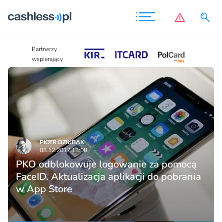
Partnerzy
Partnerzy
wspierający
wspierający
PIOTR DZIUBAK
08.12.2017 13:08
PKO odblokowuje logowanie za pomocą
FaceID. Aktualizacja aplikacji do pobrania
w App Store