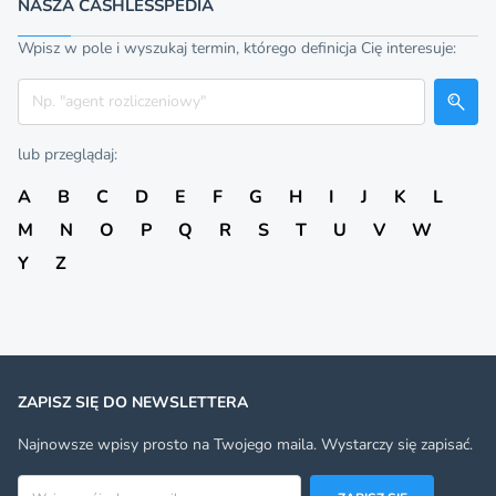
NASZA CASHLESSPEDIA
Wpisz w pole i wyszukaj termin, którego definicja Cię interesuje:
Szukaj
lub przeglądaj:
A
B
C
D
E
F
G
H
I
J
K
L
M
N
O
P
Q
R
S
T
U
V
W
Y
Z
ZAPISZ SIĘ DO NEWSLETTERA
Najnowsze wpisy prosto na Twojego maila. Wystarczy się zapisać.
Adres email