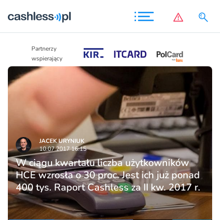
Partnerzy
Partnerzy
wspierający
wspierający
JACEK URYNIUK
10.07.2017 16:15
W ciągu kwartału liczba użytkowników
HCE wzrosła o 30 proc. Jest ich już ponad
400 tys. Raport Cashless za II kw. 2017 r.