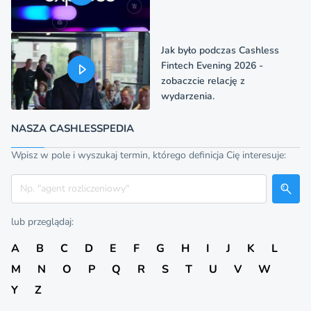
Jak było podczas Cashless
Fintech Evening 2026 -
zobaczcie relację z
wydarzenia.
NASZA CASHLESSPEDIA
Wpisz w pole i wyszukaj termin, którego definicja Cię interesuje:
Szukaj
lub przeglądaj:
A
B
C
D
E
F
G
H
I
J
K
L
M
N
O
P
Q
R
S
T
U
V
W
Y
Z