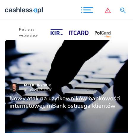
Partnerzy
Partnerzy
wspierający
wspierający
JACEK URYNIUK
31.05.2017 12:38
Nowy atak na użytkowników bankowości
internetowej. mBank ostrzega klientów