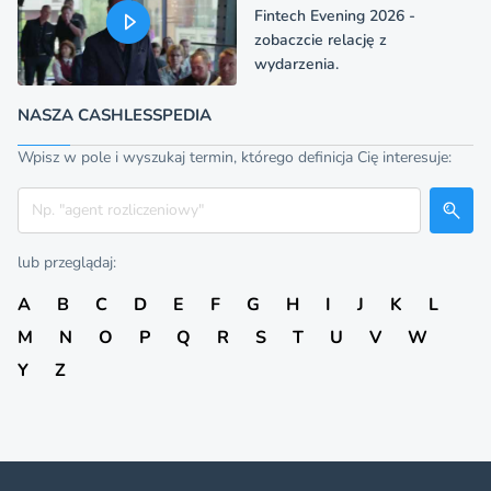
Fintech Evening 2026 -
zobaczcie relację z
wydarzenia.
NASZA CASHLESSPEDIA
Wpisz w pole i wyszukaj termin, którego definicja Cię interesuje:
Szukaj
lub przeglądaj:
A
B
C
D
E
F
G
H
I
J
K
L
M
N
O
P
Q
R
S
T
U
V
W
Y
Z