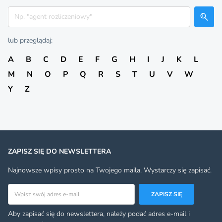
Szukaj
lub przeglądaj:
A
B
C
D
E
F
G
H
I
J
K
L
M
N
O
P
Q
R
S
T
U
V
W
Y
Z
ZAPISZ SIĘ DO NEWSLETTERA
Najnowsze wpisy prosto na Twojego maila. Wystarczy się zapisać.
Adres email
ZAPISZ SIĘ
Aby zapisać się do newslettera, należy podać adres e-mail i