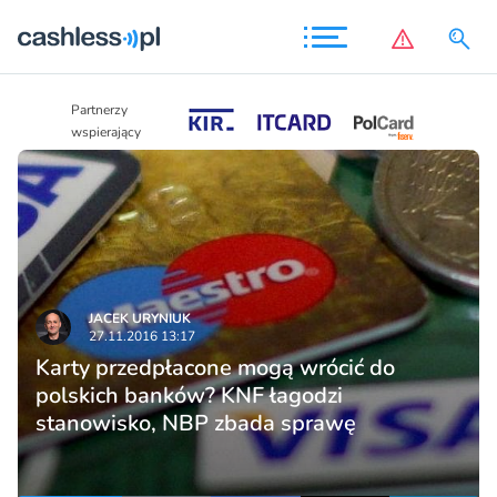
Partnerzy
Partnerzy
wspierający
wspierający
JACEK URYNIUK
27.11.2016 13:17
Karty przedpłacone mogą wrócić do
polskich banków? KNF łagodzi
stanowisko, NBP zbada sprawę