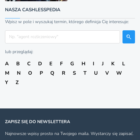
NASZA CASHLESSPEDIA
Wpisz w pole i wyszukaj termin, którego definicja Cię interesuje:
Szukaj
lub przeglądaj:
A
B
C
D
E
F
G
H
I
J
K
L
M
N
O
P
Q
R
S
T
U
V
W
Y
Z
ZAPISZ SIĘ DO NEWSLETTERA
Najnowsze wpisy prosto na Twojego maila. Wystarczy się zapisać.