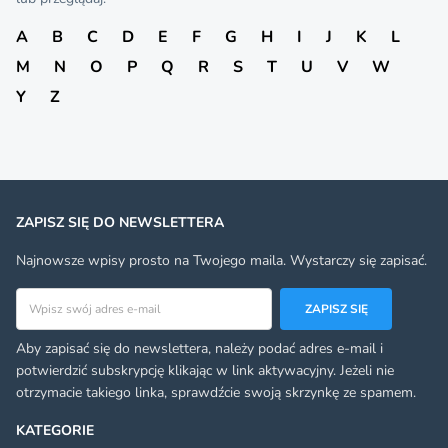
A
B
C
D
E
F
G
H
I
J
K
L
M
N
O
P
Q
R
S
T
U
V
W
Y
Z
ZAPISZ SIĘ DO NEWSLETTERA
Najnowsze wpisy prosto na Twojego maila. Wystarczy się zapisać.
Adres email
ZAPISZ SIĘ
Aby zapisać się do newslettera, należy podać adres e-mail i
potwierdzić subskrypcję klikając w link aktywacyjny. Jeżeli nie
otrzymacie takiego linka, sprawdźcie swoją skrzynkę ze spamem.
KATEGORIE