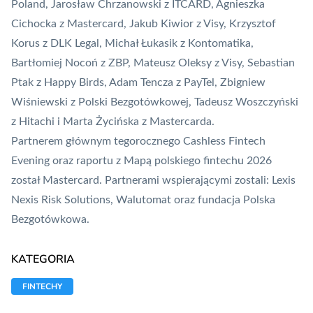
Poland, Jarosław Chrzanowski z ITCARD, Agnieszka
Cichocka z
Mastercard
, Jakub Kiwior z Visy, Krzysztof
Korus z DLK Legal, Michał Łukasik z Kontomatika,
Bartłomiej Nocoń z
ZBP
, Mateusz Oleksy z Visy, Sebastian
Ptak z Happy Birds, Adam Tencza z
PayTel
, Zbigniew
Wiśniewski z Polski Bezgotówkowej, Tadeusz Woszczyński
z Hitachi i Marta Życińska z Mastercarda.
Partnerem głównym tegorocznego Cashless Fintech
Evening oraz raportu z Mapą polskiego fintechu 2026
został Mastercard. Partnerami wspierającymi zostali: Lexis
Nexis Risk Solutions, Walutomat oraz fundacja
Polska
Bezgotówkowa
.
KATEGORIA
FINTECHY