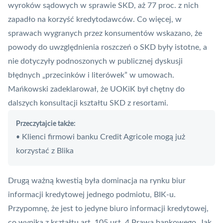
wyroków sądowych w sprawie SKD, aż 77 proc. z nich
zapadło na korzyść kredytodawców. Co więcej, w
sprawach wygranych przez konsumentów wskazano, że
powody do uwzględnienia roszczeń o SKD były istotne, a
nie dotyczyły podnoszonych w publicznej dyskusji
błędnych „przecinków i literówek” w umowach.
Mańkowski zadeklarował, że UOKiK był chętny do
dalszych konsultacji kształtu SKD z resortami.
Przeczytajcie także:
Klienci firmowi banku Credit Agricole mogą już
•
korzystać z Blika
Drugą ważną kwestią była dominacja na rynku biur
informacji kredytowej jednego podmiotu,
BIK
-u.
Przypomnę, że jest to jedyne
biuro informacji kredytowej
,
co wynika z kształtu art. 105 ust. 4 Prawa bankowego. Jak