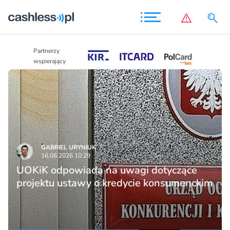
Partnerzy
Partnerzy
wspierający
wspierający
GABRIEL URYNIUK
16.06.2026 10:29
UOKiK odpowiada na uwagi dotyczące
projektu ustawy o kredycie konsumenckim