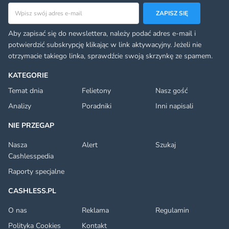
Adres email
ZAPISZ SIĘ
Aby zapisać się do newslettera, należy podać adres e-mail i
potwierdzić subskrypcję klikając w link aktywacyjny. Jeżeli nie
otrzymacie takiego linka, sprawdźcie swoją skrzynkę ze spamem.
KATEGORIE
Temat dnia
Felietony
Nasz gość
Analizy
Poradniki
Inni napisali
NIE PRZEGAP
Nasza
Alert
Szukaj
Cashlesspedia
Raporty specjalne
CASHLESS.PL
O nas
Reklama
Regulamin
Polityka Cookies
Kontakt