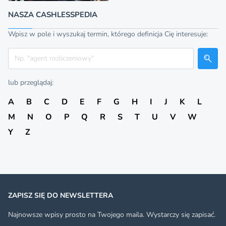
NASZA CASHLESSPEDIA
Wpisz w pole i wyszukaj termin, którego definicja Cię interesuje:
Szukaj
lub przeglądaj:
A
B
C
D
E
F
G
H
I
J
K
L
M
N
O
P
Q
R
S
T
U
V
W
Y
Z
ZAPISZ SIĘ DO NEWSLETTERA
Najnowsze wpisy prosto na Twojego maila. Wystarczy się zapisać.