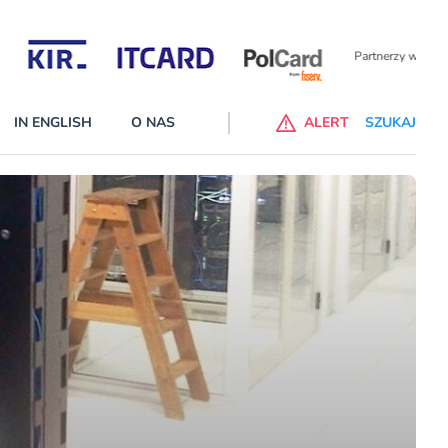
Partnerzy wspierający
IN ENGLISH
O NAS
ALERT
SZUKAJ
alne banki na liście ostrzeżeń KNF
 wprowadzone na listę ostrzeżeń naruszyły ustawę Prawo bankowe
cej