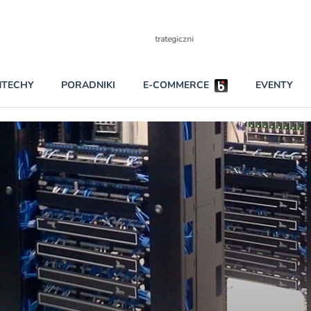
Partnerzy strategiczni
NTECHY
PORADNIKI
E-COMMERCE
EVENTY
BEZPIECZEŃSTWO
NAJCZĘŚCIEJ CZYTANE
Dwa nieleg
INNI NAPISALI
Obie firmy
KONTA
Czytaj wię
PRAWO
RAPORTY SPECJALNE