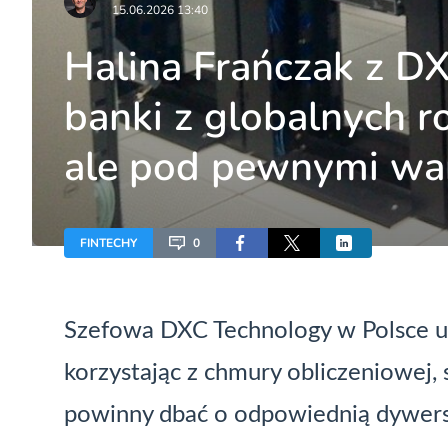
15.06.2026 13:40
Halina Frańczak z DX
banki z globalnych r
ale pod pewnymi wa
FINTECHY
0
Szefowa DXC Technology w Polsce uw
korzystając z chmury obliczeniowej, s
powinny dbać o odpowiednią dywers