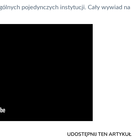
gólnych pojedynczych instytucji. Cały wywiad na
UDOSTĘPNIJ TEN ARTYKUŁ