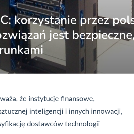
C: korzystanie przez pol
ozwiązań jest bezpieczne
runkami
aża, że instytucje finansowe,
ztucznej inteligencji i innych innowacji,
yfikację dostawców technologii