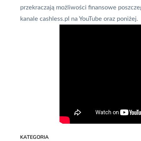
przekraczają możliwości finansowe poszcze
kanale cashless.pl na YouTube oraz poniżej.
KATEGORIA