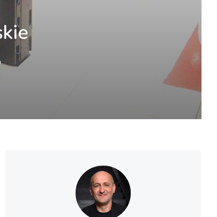
skie
,