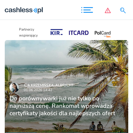
Partnerzy
Partnerzy
wspierający
wspierający
IDA KRZEMIŃSKA-ALBRYCHT
01.06.2026 14:42
Do porównywarki już nie tylko po
najniższą cenę. Rankomat wprowadza
certyfikaty jakości dla najlepszych ofert