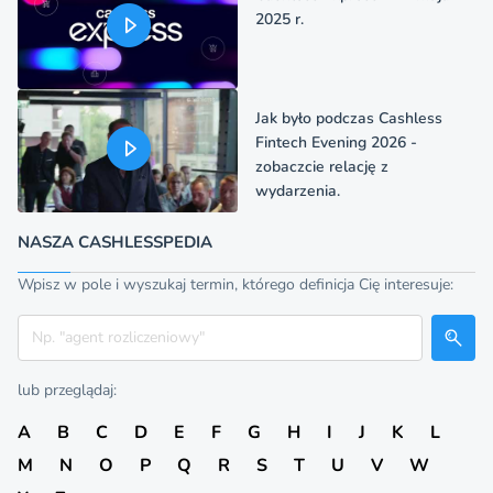
2025 r.
Jak było podczas Cashless
Fintech Evening 2026 -
zobaczcie relację z
wydarzenia.
NASZA CASHLESSPEDIA
Wpisz w pole i wyszukaj termin, którego definicja Cię interesuje:
Szukaj
lub przeglądaj:
A
B
C
D
E
F
G
H
I
J
K
L
M
N
O
P
Q
R
S
T
U
V
W