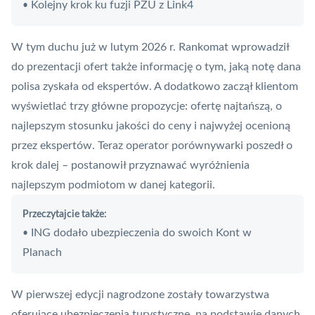
Kolejny krok ku fuzji PZU z Link4
•
W tym duchu już
w lutym 2026 r. Rankomat wprowadził
do prezentacji ofert
także informację o tym, jaką notę dana
polisa zyskała od ekspertów. A dodatkowo zaczął klientom
wyświetlać trzy główne propozycje: ofertę najtańszą, o
najlepszym stosunku jakości do ceny i najwyżej ocenioną
przez ekspertów. Teraz operator porównywarki poszedł o
krok dalej – postanowił przyznawać wyróżnienia
najlepszym podmiotom w danej kategorii.
Przeczytajcie także:
ING dodało ubezpieczenia do swoich Kont w
•
Planach
W pierwszej edycji nagrodzone zostały towarzystwa
oferujące ubezpieczenia turystyczne, na podstawie danych