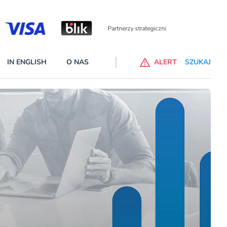
Partnerzy wspierający
IN ENGLISH
O NAS
ALERT
SZUKAJ
alne banki na liście ostrzeżeń KNF
 wprowadzone na listę ostrzeżeń naruszyły ustawę Prawo bankowe
cej