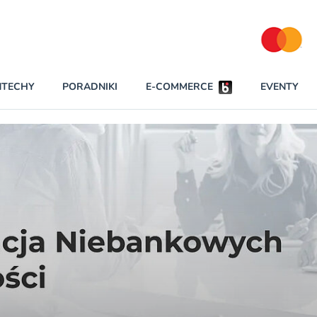
Partnerzy strategiczni
NTECHY
PORADNIKI
E-COMMERCE
EVENTY
BEZPIECZEŃSTWO
NAJCZĘŚCIEJ CZYTANE
Dwa nieleg
INNI NAPISALI
Obie firmy
KONTA
Czytaj wię
PRAWO
RAPORTY SPECJALNE