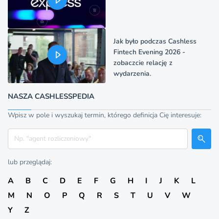
Jak było podczas Cashless
Fintech Evening 2026 -
zobaczcie relację z
wydarzenia.
NASZA CASHLESSPEDIA
Wpisz w pole i wyszukaj termin, którego definicja Cię interesuje:
Szukaj
lub przeglądaj:
A
B
C
D
E
F
G
H
I
J
K
L
M
N
O
P
Q
R
S
T
U
V
W
Y
Z