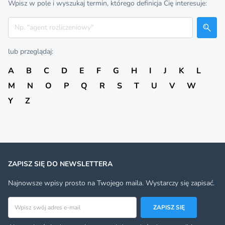
Wpisz w pole i wyszukaj termin, którego definicja Cię interesuje:
Szukaj
lub przeglądaj:
A
B
C
D
E
F
G
H
I
J
K
L
M
N
O
P
Q
R
S
T
U
V
W
Y
Z
ZAPISZ SIĘ DO NEWSLETTERA
Najnowsze wpisy prosto na Twojego maila. Wystarczy się zapisać.
Adres email
ZAPISZ SIĘ