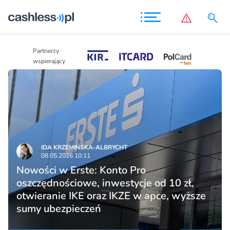
Partnerzy
Partnerzy
wspierający
wspierający
IDA KRZEMIŃSKA-ALBRYCHT
08.05.2026 10:11
Nowości w Erste: Konto Pro
oszczędnościowe, inwestycje od 10 zł,
otwieranie IKE oraz IKZE w apce, wyższe
sumy ubezpieczeń