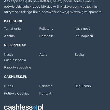
Aby zapisać się do newslettera, należy podać adres e-mail i
potwierdzić subskrypcję klikając w link aktywacyjny. Jeżeli nie
otrzymacie takiego linka, sprawdźcie swoją skrzynkę ze spamem.
KATEGORIE
Temat dnia
Felietony
Nasz gość
Analizy
Poradniki
Inni napisali
NIE PRZEGAP
Nasza
Alert
Szukaj
Cashlesspedia
Raporty specjalne
CASHLESS.PL
O nas
Reklama
Regulamin
Polityka Cookies
Kontakt