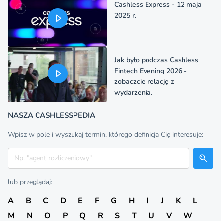
Cashless Express - 12 maja
2025 r.
Jak było podczas Cashless
Fintech Evening 2026 -
zobaczcie relację z
wydarzenia.
NASZA CASHLESSPEDIA
Wpisz w pole i wyszukaj termin, którego definicja Cię interesuje:
Szukaj
lub przeglądaj:
A
B
C
D
E
F
G
H
I
J
K
L
M
N
O
P
Q
R
S
T
U
V
W