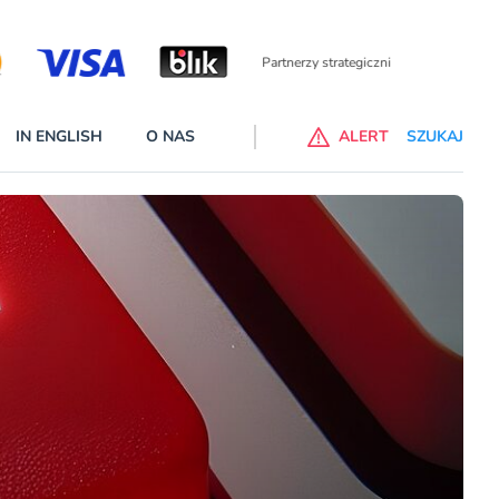
Partnerzy wspierający
IN ENGLISH
O NAS
ALERT
SZUKAJ
p do ChataGPT Go dla klientów Revoluta. Nowy benefit we
nach
lanach – Standard i Plus – z usługi będzie można korzsytać za
y miesiące