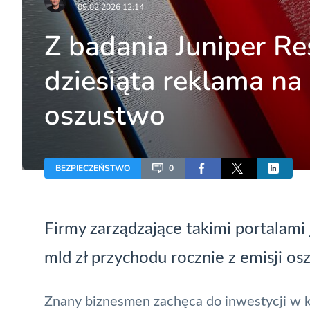
09.02.2026 12:14
Z badania Juniper Re
dziesiąta reklama na
oszustwo
BEZPIECZEŃSTWO
0
Firmy zarządzające takimi portalami 
mld zł przychodu rocznie z emisji o
Znany biznesmen zachęca do inwestycji w k