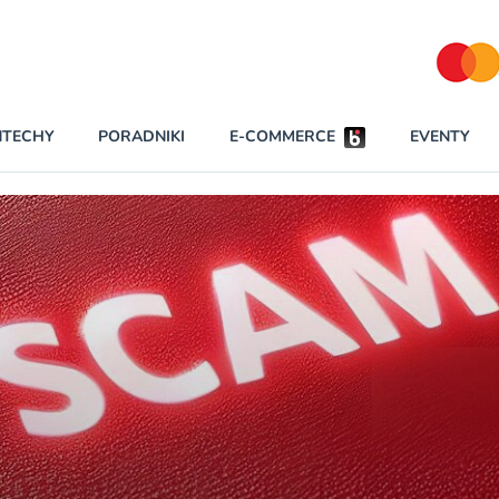
Partnerzy strategiczni
NTECHY
PORADNIKI
E-COMMERCE
EVENTY
BEZPIECZEŃSTWO
NAJCZĘŚCIEJ CZYTANE
Darmowy dostę
INNI NAPISALI
wszystkich pla
KONTA
W najniższych p
darmo przez trz
PRAWO
Czytaj więcej
RAPORTY SPECJALNE