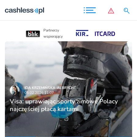
Partnerzy
Partnerzy
wspierający
wspierający
IDA KRZEMIŃSKA-ALBRYCHT
05.02.2026 11:07
Visa: uprawiając sporty zimowe Polacy
najczęściej płacą kartami