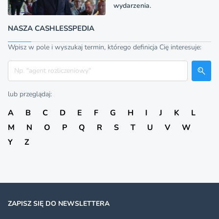
wydarzenia.
NASZA CASHLESSPEDIA
Wpisz w pole i wyszukaj termin, którego definicja Cię interesuje:
Szukaj
lub przeglądaj:
A
B
C
D
E
F
G
H
I
J
K
L
M
N
O
P
Q
R
S
T
U
V
W
Y
Z
ZAPISZ SIĘ DO NEWSLETTERA