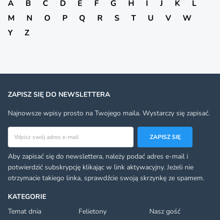
A
B
C
D
E
F
G
H
I
J
K
L
M
N
O
P
Q
R
S
T
U
V
W
Y
Z
ZAPISZ SIĘ DO NEWSLETTERA
Najnowsze wpisy prosto na Twojego maila. Wystarczy się zapisać.
Adres email
ZAPISZ SIĘ
Aby zapisać się do newslettera, należy podać adres e-mail i
potwierdzić subskrypcję klikając w link aktywacyjny. Jeżeli nie
otrzymacie takiego linka, sprawdźcie swoją skrzynkę ze spamem.
KATEGORIE
Temat dnia
Felietony
Nasz gość