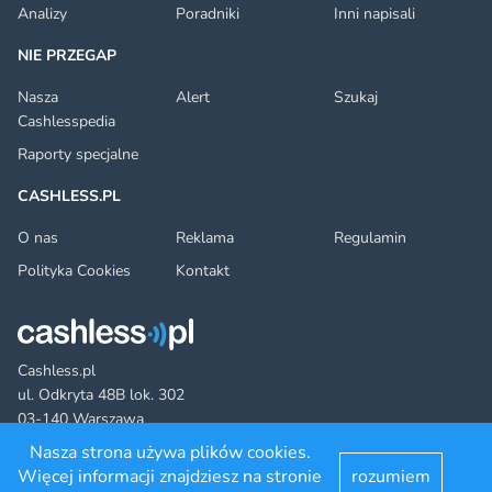
Analizy
Poradniki
Inni napisali
NIE PRZEGAP
Nasza
Alert
Szukaj
Cashlesspedia
Raporty specjalne
CASHLESS.PL
O nas
Reklama
Regulamin
Polityka Cookies
Kontakt
Cashless.pl
ul. Odkryta 48B lok. 302
03-140 Warszawa
Nasza strona używa plików cookies.
Więcej informacji znajdziesz na stronie
rozumiem
Facebook
Twitter
YouTube
LinkedIn
RSS
©2022 cashless.pl. All rights reserved.