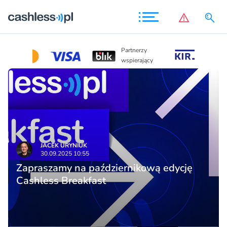
Partnerzy
Partnerzy
wspierając
wspierający
JACEK URYNIUK
30.09.2025 10:55
Zapraszamy na październikową edycję
Cashless Breakfast