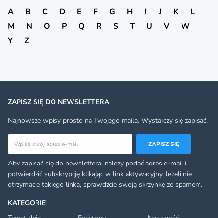
A
B
C
D
E
F
G
H
I
J
K
L
M
N
O
P
Q
R
S
T
U
V
W
Y
Z
ZAPISZ SIĘ DO NEWSLETTERA
Najnowsze wpisy prosto na Twojego maila. Wystarczy się zapisać.
Adres email
ZAPISZ SIĘ
Aby zapisać się do newslettera, należy podać adres e-mail i
potwierdzić subskrypcję klikając w link aktywacyjny. Jeżeli nie
otrzymacie takiego linka, sprawdźcie swoją skrzynkę ze spamem.
KATEGORIE
Temat dnia
Felietony
Nasz gość