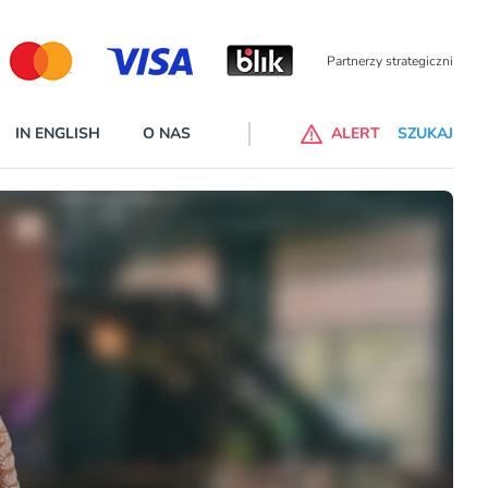
Partnerzy wspierający
IN ENGLISH
O NAS
ALERT
SZUKAJ
p do ChataGPT Go dla klientów Revoluta. Nowy benefit we
nach
lanach – Standard i Plus – z usługi będzie można korzsytać za
y miesiące