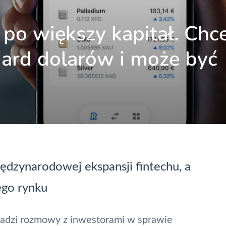
 po większy kapitał. Chc
iard dolarów i może być
dzynarodowej ekspansji fintechu, a
ego rynku
dzi rozmowy z inwestorami w sprawie