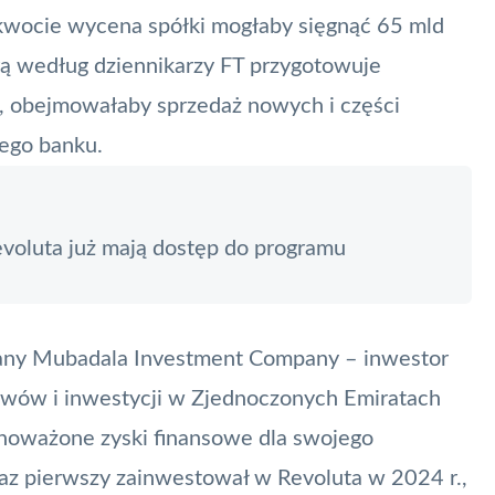
 kwocie wycena spółki mogłaby sięgnąć 65 mld
rą według dziennikarzy FT przygotowuje
, obejmowałaby sprzedaż nowych i części
wego banku.
evoluta już mają dostęp do programu
wany Mubadala Investment Company – inwestor
ywów i inwestycji w Zjednoczonych Emiratach
wnoważone zyski finansowe dla swojego
raz pierwszy zainwestował w Revoluta w 2024 r.,