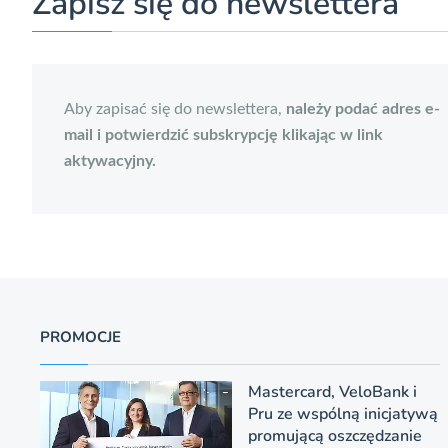
Zapisz się do newslettera
Aby zapisać się do newslettera,
należy podać adres e-
mail i potwierdzić subskrypcję klikając w link
aktywacyjny.
PROMOCJE
Mastercard, VeloBank i
Pru ze wspólną inicjatywą
promującą oszczędzanie