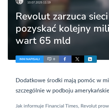
10.07.2025 11:19
Revolut zarzuca sieci
pozyskać kolejny mil
wart 65 mld
INNI NAPISALI
0
Dodatkowe środki mają pomóc w mię
szczególnie w podboju amerykański
Jak informuje
Financial Times
,
Revolut
prowa