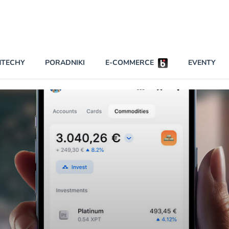
Partnerzy strategiczni
NTECHY
PORADNIKI
E-COMMERCE
EVENTY
BEZPIECZEŃSTWO
NAJCZĘŚCIEJ CZYTANE
Darmowy dostę
INNI NAPISALI
wszystkich pla
KONTA
W najniższych p
darmo przez trz
PRAWO
Czytaj więcej
RAPORTY SPECJALNE