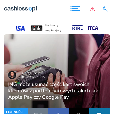
Partnerzy
Partnerzy
wspierający
wspierający
JACEK URYNIUK
10.07.2025 10:15
ING może usunąć część kart swoich
klientów z portfeli cyfrowych takich jak
Apple Pay czy Google Pay
PŁATNOŚCI