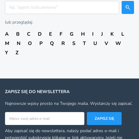
Szukaj
lub przeglądaj:
A
B
C
D
E
F
G
H
I
J
K
L
M
N
O
P
Q
R
S
T
U
V
W
Y
Z
ZAPISZ SIĘ DO NEWSLETTERA
Najnowsze wpisy prosto na Twojego maila. Wystarczy się zapisać.
Adres email
ZAPISZ SIĘ
Aby zapisać się do newslettera, należy podać adres e-mail i
potwierdzić subskrypcję klikając w link aktywacyjny. Jeżeli nie