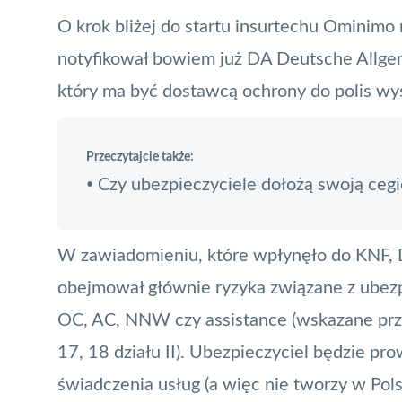
O krok bliżej do startu insurtechu Ominimo 
notyfikował bowiem już DA Deutsche Allgem
który ma być dostawcą ochrony do polis w
Przeczytajcie także:
Czy ubezpieczyciele dołożą swoją cegi
•
W zawiadomieniu, które wpłynęło do
KNF
,
obejmował głównie ryzyka związane z ubez
OC, AC, NNW czy
assistance
(wskazane prze
17, 18 działu II). Ubezpieczyciel będzie pr
świadczenia usług (a więc nie tworzy w Pols