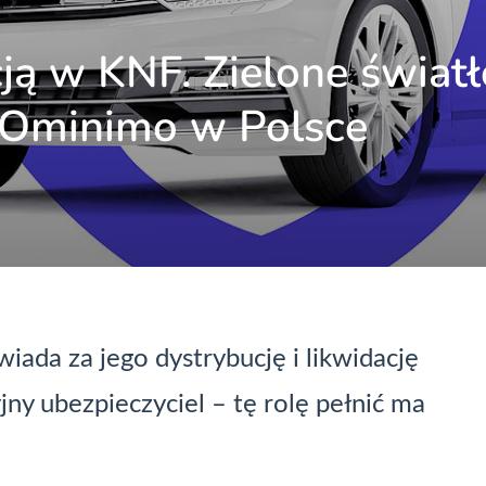
cją w KNF. Zielone światł
u Ominimo w Polsce
ada za jego dystrybucję i likwidację
jny ubezpieczyciel – tę rolę pełnić ma