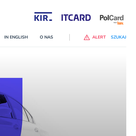
Partnerzy wspierający
IN ENGLISH
O NAS
ALERT
SZUKAJ
alne banki na liście ostrzeżeń KNF
 wprowadzone na listę ostrzeżeń naruszyły ustawę Prawo bankowe
cej