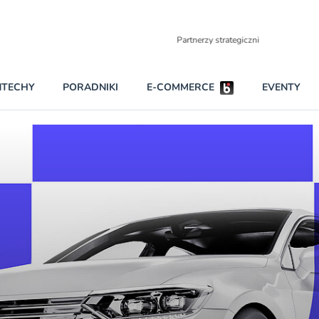
Partnerzy strategiczni
NTECHY
PORADNIKI
E-COMMERCE
EVENTY
BEZPIECZEŃSTWO
NAJCZĘŚCIEJ CZYTANE
Dwa nieleg
INNI NAPISALI
Obie firmy
KONTA
Czytaj wię
PRAWO
RAPORTY SPECJALNE