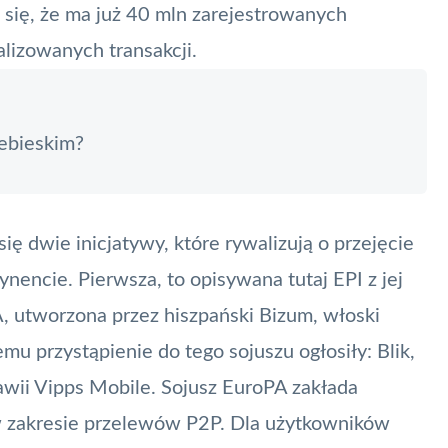
się, że ma już 40 mln zarejestrowanych
alizowanych transakcji.
ebieskim?
ię dwie inicjatywy, które rywalizują o przejęcie
ynencie. Pierwsza, to opisywana tutaj EPI z jej
A
, utworzona przez hiszpański Bizum, włoski
emu przystąpienie do tego sojuszu ogłosiły:
Blik
,
awii Vipps Mobile. Sojusz EuroPA zakłada
w zakresie przelewów
P2P
. Dla użytkowników