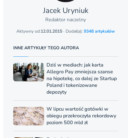
Jacek Uryniuk
Redaktor naczelny
Aktywny od:
12.01.2015
· Dodał(a):
9348 artykułów
INNE ARTYKUŁY TEGO AUTORA
Dziś w mediach: jak karta
Allegro Pay zmniejsza szanse
na hipotekę, co dalej ze Startup
Poland i tokenizowane
depozyty
W lipcu wartość gotówki w
obiegu przekroczyła rekordowy
poziom 500 mld zł