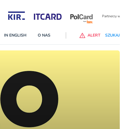
Partnerzy wspierający
IN ENGLISH
O NAS
ALERT
SZUKAJ
p do ChataGPT Go dla klientów Revoluta. Nowy benefit we
nach
lanach – Standard i Plus – z usługi będzie można korzsytać za
y miesiące