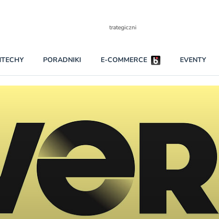
Partnerzy strategiczni
NTECHY
PORADNIKI
E-COMMERCE
EVENTY
BEZPIECZEŃSTWO
NAJCZĘŚCIEJ CZYTANE
Darmowy dostę
INNI NAPISALI
wszystkich pla
KONTA
W najniższych p
darmo przez trz
PRAWO
Czytaj więcej
RAPORTY SPECJALNE