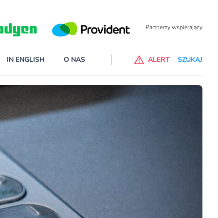
Partnerzy wspierający
IN ENGLISH
O NAS
ALERT
SZUKAJ
p do ChataGPT Go dla klientów Revoluta. Nowy benefit we
nach
lanach – Standard i Plus – z usługi będzie można korzsytać za
y miesiące