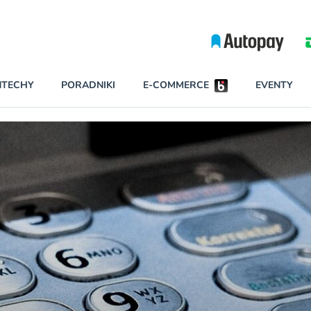
Partnerzy wspierający
NTECHY
PORADNIKI
E-COMMERCE
EVENTY
BEZPIECZEŃSTWO
NAJCZĘŚCIEJ CZYTANE
Darmowy dostę
INNI NAPISALI
wszystkich pla
KONTA
W najniższych p
darmo przez trz
PRAWO
Czytaj więcej
RAPORTY SPECJALNE