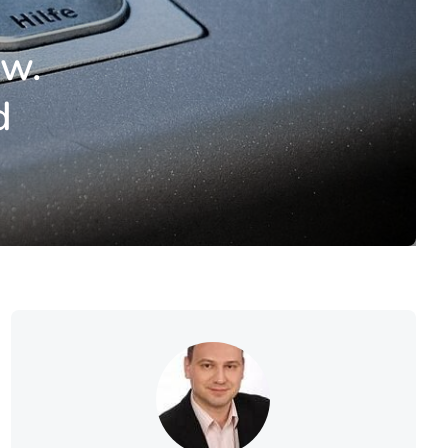
kw.
d