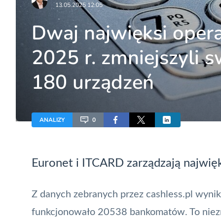
13.05.2025 12:05
Dwaj najwięksi oper
2025 r. zmniejszyli s
180 urządzeń
ANALIZY
0
Euronet
i ITCARD zarządzają najwię
Z danych zebranych przez cashless.pl wynik
funkcjonowało 20538 bankomatów. To niezna