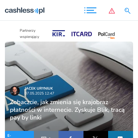
Partnerzy
Partnerzy
wspierający
wspierający
JACEK URYNIUK
07.05.2025 12:47
Zobaczcie, jak zmienia się krajobraz
płatności w internecie. Zyskuje Blik, tracą
pay by linki
E-