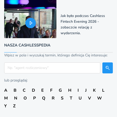
Jak było podczas Cashless
Fintech Evening 2026 -
zobaczcie relację z
wydarzenia.
NASZA CASHLESSPEDIA
Wpisz w pole i wyszukaj termin, którego definicja Cię interesuje:
Szukaj
lub przeglądaj:
A
B
C
D
E
F
G
H
I
J
K
L
M
N
O
P
Q
R
S
T
U
V
W
Y
Z