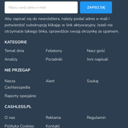
Adres email
ZAPISZ SIĘ
Aby zapisać się do newslettera, należy podać adres e-mail i
potwierdzić subskrypcję klikając w link aktywacyjny. Jeżeli nie
otrzymacie takiego linka, sprawdźcie swoją skrzynkę ze spamem.
KATEGORIE
Temat dnia
Felietony
Nasz gość
Analizy
Poradniki
Inni napisali
NIE PRZEGAP
Nasza
Alert
Szukaj
Cashlesspedia
Raporty specjalne
CASHLESS.PL
O nas
Reklama
Regulamin
Polityka Cookies
Kontakt