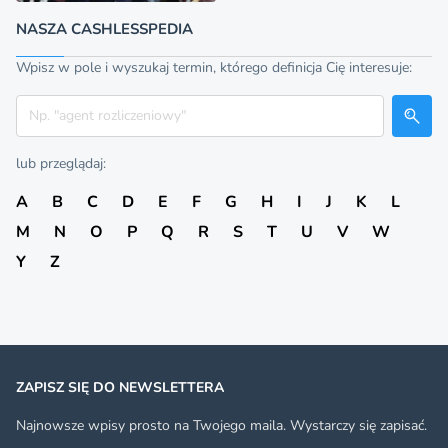
NASZA CASHLESSPEDIA
Wpisz w pole i wyszukaj termin, którego definicja Cię interesuje:
Szukaj
lub przeglądaj:
A
B
C
D
E
F
G
H
I
J
K
L
M
N
O
P
Q
R
S
T
U
V
W
Y
Z
ZAPISZ SIĘ DO NEWSLETTERA
Najnowsze wpisy prosto na Twojego maila. Wystarczy się zapisać.