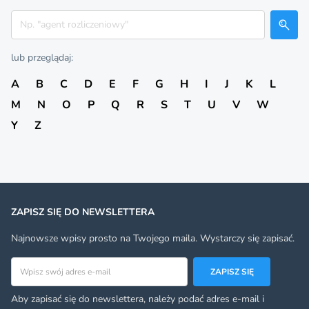
Szukaj
lub przeglądaj:
A
B
C
D
E
F
G
H
I
J
K
L
M
N
O
P
Q
R
S
T
U
V
W
Y
Z
ZAPISZ SIĘ DO NEWSLETTERA
Najnowsze wpisy prosto na Twojego maila. Wystarczy się zapisać.
Adres email
ZAPISZ SIĘ
Aby zapisać się do newslettera, należy podać adres e-mail i