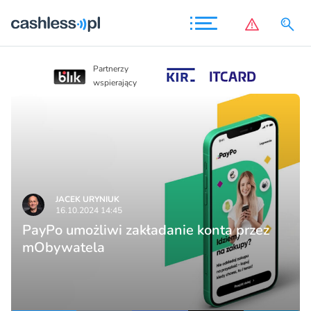
Partnerzy
Partnerzy
wspierający
wspierający
JACEK URYNIUK
16.10.2024 14:45
PayPo umożliwi zakładanie konta przez
mObywatela