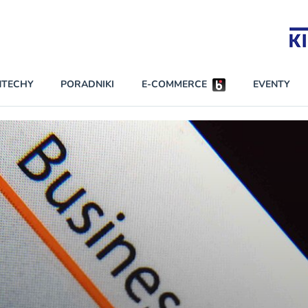
Partnerzy strategiczni
NTECHY
PORADNIKI
E-COMMERCE
EVENTY
BEZPIECZEŃSTWO
NAJCZĘŚCIEJ CZYTANE
Dwa nieleg
INNI NAPISALI
Obie firmy
KONTA
Czytaj wię
PRAWO
RAPORTY SPECJALNE