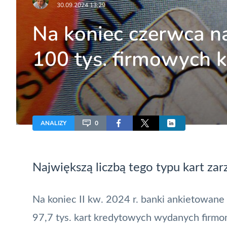
30.09.2024 13:29
Na koniec czerwca na
100 tys. firmowych 
ANALIZY
0
Największą liczbą tego typu kart zar
Na koniec II kw. 2024 r. banki ankietowane 
97,7 tys. kart kredytowych wydanych firm