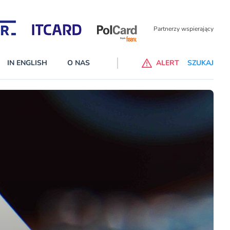
Partnerzy wspierający
IN ENGLISH
O NAS
ALERT
SZUKAJ
alne banki na liście ostrzeżeń KNF
 wprowadzone na listę ostrzeżeń naruszyły ustawę Prawo bankowe
cej