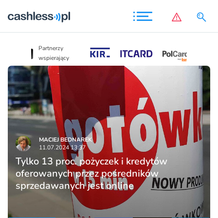
Partnerzy
Partnerzy
wspierający
wspierający
MACIEJ BEDNAREK
11.07.2024 13:37
Tylko 13 proc. pożyczek i kredytów
oferowanych przez pośredników
sprzedawanych jest online