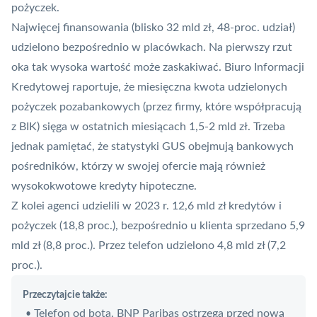
pożyczek.
Najwięcej finansowania (blisko 32 mld zł, 48-proc. udział)
udzielono bezpośrednio w placówkach. Na pierwszy rzut
oka tak wysoka wartość może zaskakiwać.
Biuro Informacji
Kredytowej
raportuje, że miesięczna kwota udzielonych
pożyczek pozabankowych (przez firmy, które współpracują
z
BIK
) sięga w ostatnich miesiącach 1,5-2 mld zł. Trzeba
jednak pamiętać, że statystyki GUS obejmują bankowych
pośredników, którzy w swojej ofercie mają również
wysokokwotowe kredyty hipoteczne.
Z kolei agenci udzielili w 2023 r. 12,6 mld zł kredytów i
pożyczek (18,8 proc.), bezpośrednio u klienta sprzedano 5,9
mld zł (8,8 proc.). Przez telefon udzielono 4,8 mld zł (7,2
proc.).
Przeczytajcie także:
Telefon od bota. BNP Paribas ostrzega przed nową
•