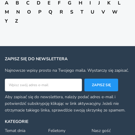
A
B
C
D
E
F
G
H
I
J
K
L
M
N
O
P
Q
R
S
T
U
V
W
Y
Z
ZAPISZ SIĘ DO NEWSLETTERA
Najnowsze wpisy prosto na Twojego maila. Wystarczy się zapisać.
Adres email
ZAPISZ SIĘ
Aby zapisać się do newslettera, należy podać adres e-mail i
potwierdzić subskrypcję klikając w link aktywacyjny. Jeżeli nie
otrzymacie takiego linka, sprawdźcie swoją skrzynkę ze spamem.
KATEGORIE
Temat dnia
Felietony
Nasz gość