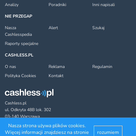
Analizy
Poradniki
Inni napisali
NIE PRZEGAP
Nasza
Alert
Szukaj
Cashlesspedia
Raporty specjalne
CASHLESS.PL
O nas
Reklama
Regulamin
Polityka Cookies
Kontakt
Cashless.pl
ul. Odkryta 48B lok. 302
03-140 Warszawa
Nasza strona używa plików cookies.
Więcej informacji znajdziesz na stronie
rozumiem