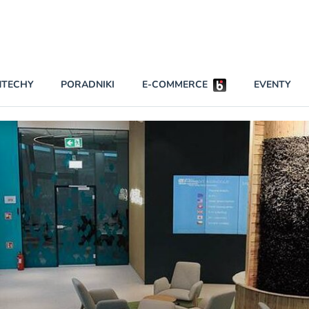
Partnerzy strategiczni
NTECHY
PORADNIKI
E-COMMERCE
EVENTY
BEZPIECZEŃSTWO
NAJCZĘŚCIEJ CZYTANE
Darmowy dostę
INNI NAPISALI
wszystkich pla
KONTA
W najniższych p
darmo przez trz
PRAWO
Czytaj więcej
RAPORTY SPECJALNE