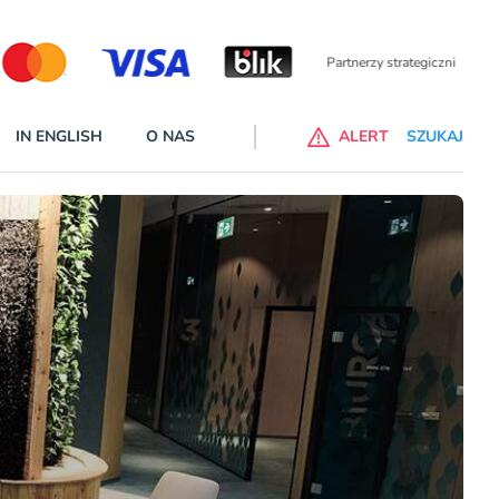
Partnerzy wspierający
IN ENGLISH
O NAS
ALERT
SZUKAJ
p do ChataGPT Go dla klientów Revoluta. Nowy benefit we
nach
lanach – Standard i Plus – z usługi będzie można korzsytać za
y miesiące