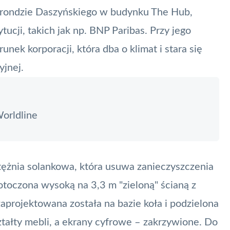
 rondzie Daszyńskiego w budynku The Hub,
ucji, takich jak np.
BNP Paribas
. Przy jego
ek korporacji, która dba o klimat i stara się
yjnej.
orldline
tężnia solankowa, która usuwa zanieczyszczenia
 otoczona wysoką na 3,3 m "zieloną" ścianą z
projektowana została na bazie koła i podzielona
ztałty mebli, a ekrany cyfrowe – zakrzywione. Do