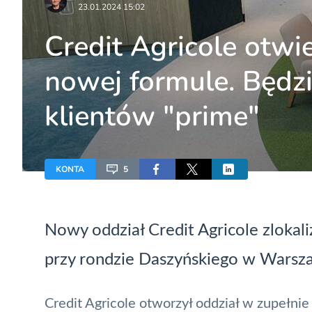
23.01.2024 15:02
Credit Agricole otw
nowej formule. Będzi
klientów "prime"
KONTA
5
Nowy oddział Credit Agricole zloka
przy rondzie Daszyńskiego w Warsz
Credit Agricole
otworzył oddział w zupełnie