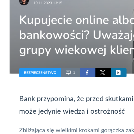
19.11.2023 13:15
Kupujecie online albo
bankowości? Uważajc
grupy wiekowej klie
BEZPIECZEŃSTWO
1
Bank przypomina, że przed skutkami
może jedynie wiedza i ostrożność
Zbliżająca się wielkimi krokami gorączka z