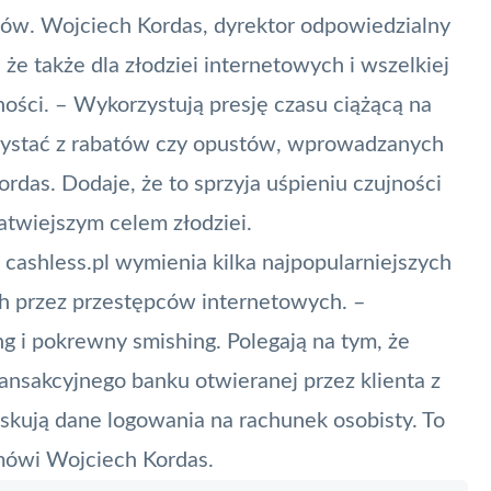
ców. Wojciech Kordas, dyrektor odpowiedzialny
 że także dla złodziei internetowych i wszelkiej
ości. – Wykorzystują presję czasu ciążącą na
rzystać z rabatów czy opustów, wprowadzanych
ordas. Dodaje, że to sprzyja uśpieniu czujności
atwiejszym celem złodziei.
cashless.pl wymienia kilka najpopularniejszych
h przez przestępców internetowych. –
ng
i pokrewny
smishing
. Polegają na tym, że
transakcyjnego banku otwieranej przez klienta z
yskują dane logowania na
rachunek osobisty
. To
 mówi Wojciech Kordas.