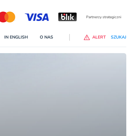
Partnerzy wspierający
IN ENGLISH
O NAS
ALERT
SZUKAJ
alne banki na liście ostrzeżeń KNF
 wprowadzone na listę ostrzeżeń naruszyły ustawę Prawo bankowe
cej