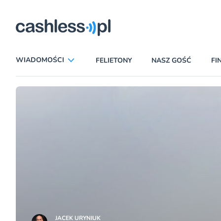
ryczni
WIADOMOŚCI
FELIETONY
NASZ GOŚĆ
FI
ANALIZY
APLIKACJE
CIEKAWOSTKI
E-COMMERCE
INSURTECH
KARTY
LUDZIE
PATRONATY
PROMOCJE
PŁATNOŚCI MOBILNE
TEMAT DNIA
UBEZPIECZENIA
JACEK URYNIUK