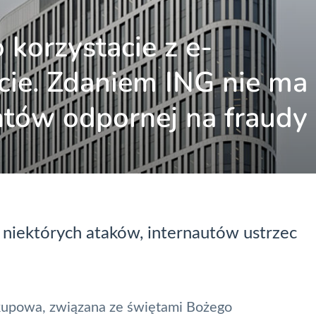
 korzystacie z e-
ie. Zdaniem ING nie ma
ntów odpornej na fraudy
 niektórych ataków, internautów ustrzec
akupowa, związana ze świętami Bożego