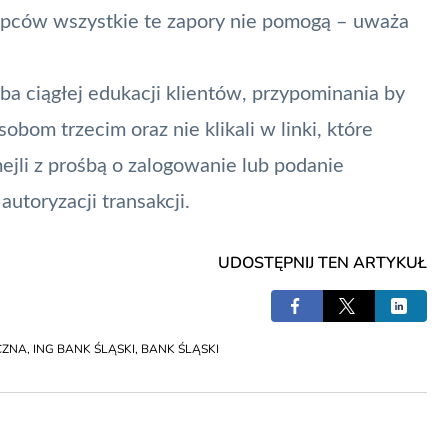
tępców wszystkie te zapory nie pomogą – uważa
eba ciągłej edukacji klientów, przypominania by
obom trzecim oraz nie klikali w linki, które
ejli z prośbą o zalogowanie lub podanie
utoryzacji transakcji.
UDOSTĘPNIJ TEN ARTYKUŁ
CZNA
,
ING BANK ŚLĄSKI
,
BANK ŚLĄSKI