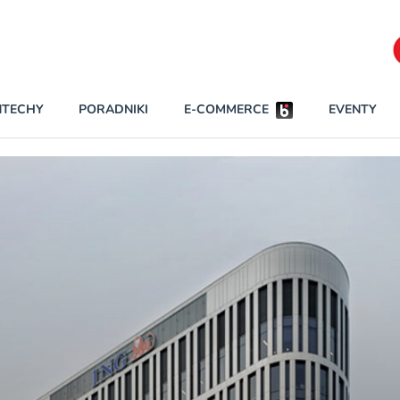
Partnerzy strategiczni
NTECHY
PORADNIKI
E-COMMERCE
EVENTY
BEZPIECZEŃSTWO
NAJCZĘŚCIEJ CZYTANE
Dwa nieleg
INNI NAPISALI
Obie firmy
KONTA
Czytaj wię
PRAWO
RAPORTY SPECJALNE