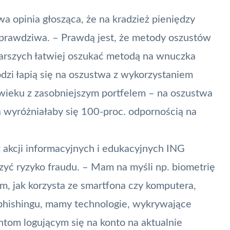
a opinia głosząca, że na kradzież pieniędzy
st prawdziwa. – Prawdą jest, że metody oszustów
arszych łatwiej oszukać metodą na wnuczka
odzi łapią się na oszustwa z wykorzystaniem
wieku z zasobniejszym portfelem – na oszustwa
 wyróżniałaby się 100-proc. odpornością na
z akcji informacyjnych i edukacyjnych ING
zyć ryzyko fraudu. – Mam na myśli np. biometrię
ym, jak korzysta ze smartfona czy komputera,
 phishingu, mamy technologie, wykrywające
tom logującym się na konto na aktualnie