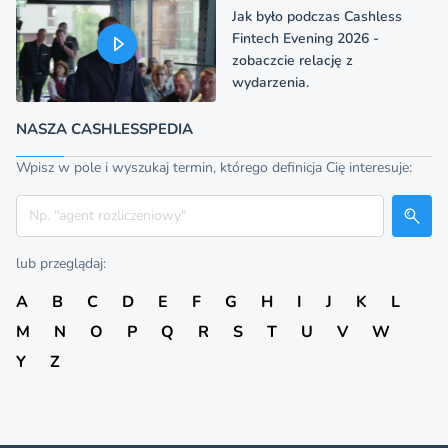
Jak było podczas Cashless
Fintech Evening 2026 -
zobaczcie relację z
wydarzenia.
NASZA CASHLESSPEDIA
Wpisz w pole i wyszukaj termin, którego definicja Cię interesuje:
Szukaj
lub przeglądaj:
A
B
C
D
E
F
G
H
I
J
K
L
M
N
O
P
Q
R
S
T
U
V
W
Y
Z